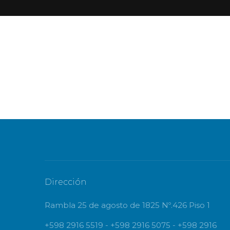
Dirección
Rambla 25 de agosto de 1825 Nº.426 Piso 1
+598 2916 5519 - +598 2916 5075 - +598 2916