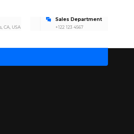
Sales Department
 CA, USA
+122 123 4567