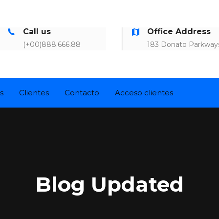
Call us
Office Address
(+00)888.666.88
183 Donato Parkways,
s
Clientes
Contacto
Acceso clientes
Blog Updated