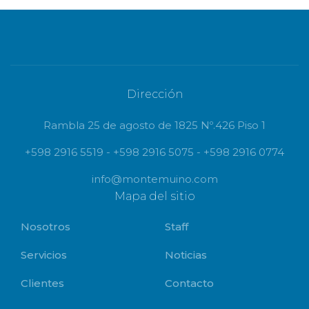
Dirección
Rambla 25 de agosto de 1825 Nº.426 Piso 1
+598 2916 5519 - +598 2916 5075 - +598 2916 0774
info@montemuino.com
Mapa del sitio
Nosotros
Staff
Servicios
Noticias
Clientes
Contacto