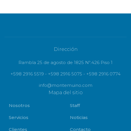
Dirección
Rambla 25 de agosto de 1825 Nº.426 Piso 1
+598 2916 5519 - +598 2916 5075 - +598 2916 0774
info@montemuino.com
Mapa del sitio
Nosotros
Staff
Servicios
Noticias
Clientes
Contacto