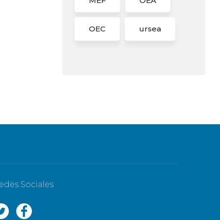
MEF
OEA
OEC
ursea
edes Sociales