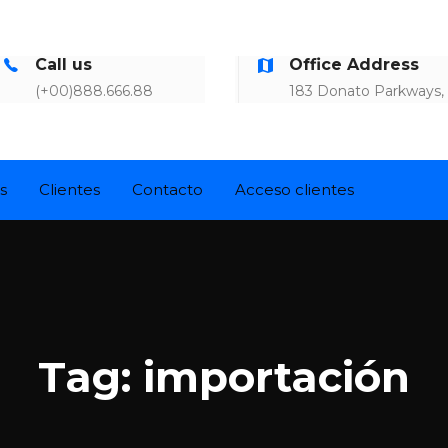
Call us
Office Address
(+00)888.666.88
183 Donato Parkways,
s
Clientes
Contacto
Acceso clientes
Tag: importación