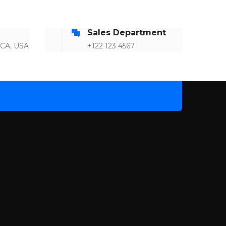
Sales Department
 CA, USA
+122 123 4567